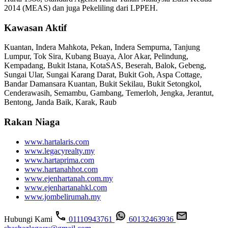
2014 (MEAS) dan juga Pekeliling dari LPPEH.
Kawasan Aktif
Kuantan, Indera Mahkota, Pekan, Indera Sempurna, Tanjung
Lumpur, Tok Sira, Kubang Buaya, Alor Akar, Pelindung,
Kempadang, Bukit Istana, KotaSAS, Beserah, Balok, Gebeng,
Sungai Ular, Sungai Karang Darat, Bukit Goh, Aspa Cottage,
Bandar Damansara Kuantan, Bukit Sekilau, Bukit Setongkol,
Cenderawasih, Semambu, Gambang, Temerloh, Jengka, Jerantut,
Bentong, Janda Baik, Karak, Raub
Rakan Niaga
www.hartalaris.com
www.legacyrealty.my
www.hartaprima.com
www.hartanahhot.com
www.ejenhartanah.com.my
www.ejenhartanahkl.com
www.jombelirumah.my
Hubungi Kami
01110943761
60132463936