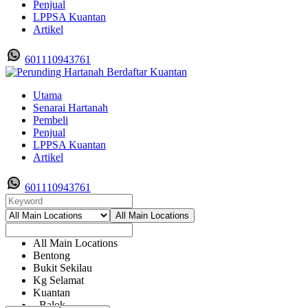
Penjual
LPPSA Kuantan
Artikel
601110943761
Utama
Senarai Hartanah
Pembeli
Penjual
LPPSA Kuantan
Artikel
601110943761
All Main Locations
All Main Locations
Bentong
Bukit Sekilau
Kg Selamat
Kuantan
- Balok