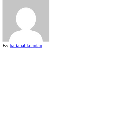
By
hartanahkuantan