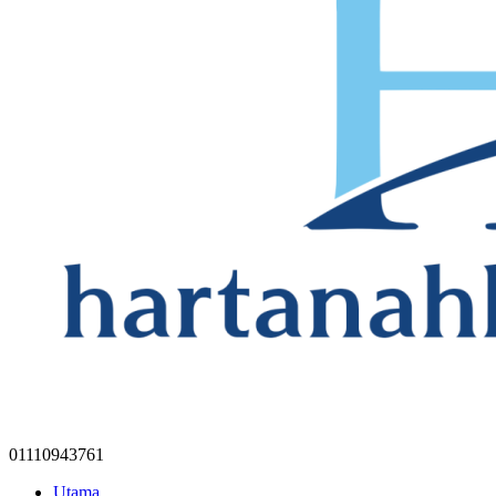
01110943761
Utama