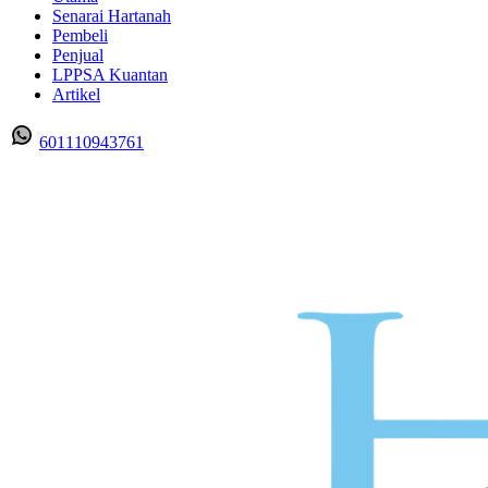
Senarai Hartanah
Pembeli
Penjual
LPPSA Kuantan
Artikel
601110943761