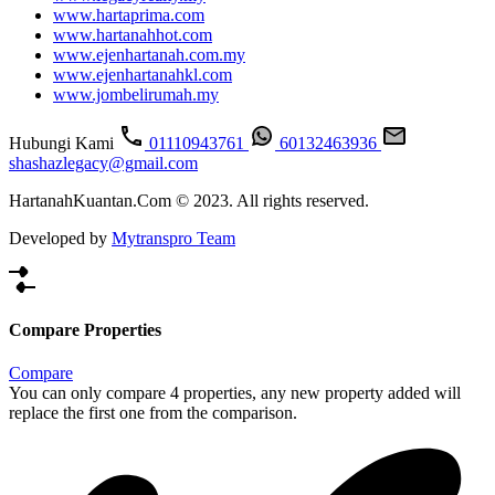
www.hartaprima.com
www.hartanahhot.com
www.ejenhartanah.com.my
www.ejenhartanahkl.com
www.jombelirumah.my
Hubungi Kami
01110943761
60132463936
shashazlegacy@gmail.com
HartanahKuantan.Com © 2023. All rights reserved.
Developed by
Mytranspro Team
Compare Properties
Compare
You can only compare 4 properties, any new property added will
replace the first one from the comparison.