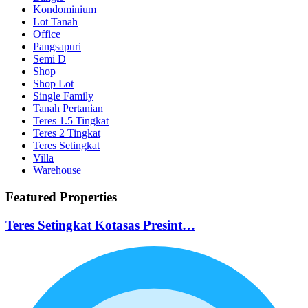
Kondominium
Lot Tanah
Office
Pangsapuri
Semi D
Shop
Shop Lot
Single Family
Tanah Pertanian
Teres 1.5 Tingkat
Teres 2 Tingkat
Teres Setingkat
Villa
Warehouse
Featured Properties
Teres Setingkat Kotasas Presint…