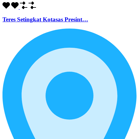
Teres Setingkat Kotasas Presint…