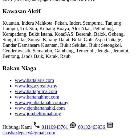
Kawasan Aktif
Kuantan, Indera Mahkota, Pekan, Indera Sempurna, Tanjung
Lumpur, Tok Sira, Kubang Buaya, Alor Akar, Pelindung,
Kempadang, Bukit Istana, KotaSAS, Beserah, Balok, Gebeng,
Sungai Ular, Sungai Karang Darat, Bukit Goh, Aspa Cottage,
Bandar Damansara Kuantan, Bukit Sekilau, Bukit Setongkol,
Cenderawasih, Semambu, Gambang, Temerloh, Jengka, Jerantut,
Bentong, Janda Baik, Karak, Raub
Rakan Niaga
www.hartalaris.com
www.legacyrealty.my
www.hartaprima.com
www.hartanahhot.com
www.ejenhartanah.com.my
www.ejenhartanahkl.com
www.jombelirumah.my
Hubungi Kami
01110943761
60132463936
shashazlegacy@gmail.com