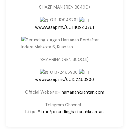
SHAZRIMAN (REN 38490)
011-10943761
www.wasap.my/601110943761
SHAHRINA (REN 39004)
013-2463936
www.wasap.my/60132463936
Official Website:-
hartanahkuantan.com
Telegram Channel:-
https://t.me/perundinghartanahkuantan