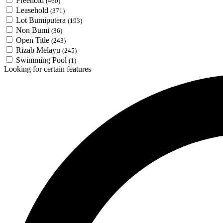
Freehold
(460)
Leasehold
(371)
Lot Bumiputera
(193)
Non Bumi
(36)
Open Title
(243)
Rizab Melayu
(245)
Swimming Pool
(1)
Looking for certain features