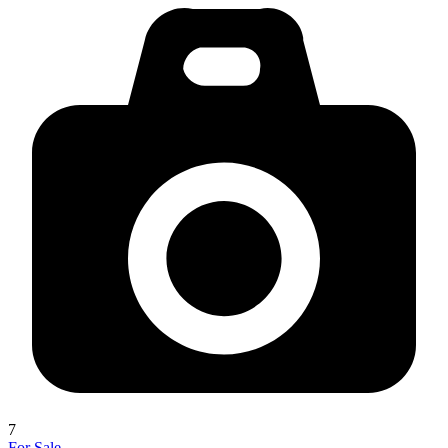
7
For Sale