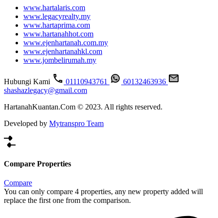
www.hartalaris.com
www.legacyrealty.my
www.hartaprima.com
www.hartanahhot.com
www.ejenhartanah.com.my
www.ejenhartanahkl.com
www.jombelirumah.my
Hubungi Kami
01110943761
60132463936
shashazlegacy@gmail.com
HartanahKuantan.Com © 2023. All rights reserved.
Developed by
Mytranspro Team
Compare Properties
Compare
You can only compare 4 properties, any new property added will
replace the first one from the comparison.