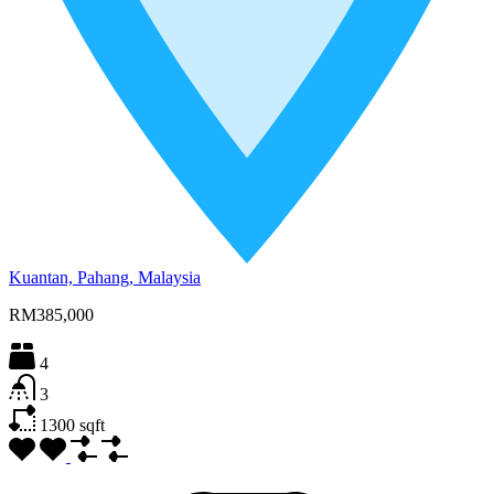
Kuantan, Pahang, Malaysia
RM385,000
4
3
1300
sqft