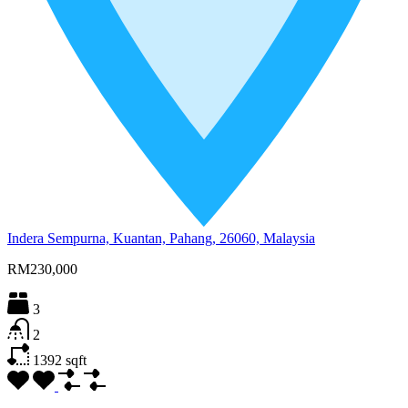
Indera Sempurna, Kuantan, Pahang, 26060, Malaysia
RM230,000
3
2
1392
sqft