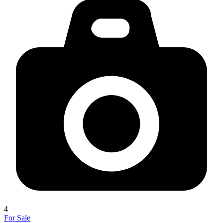
4
For Sale