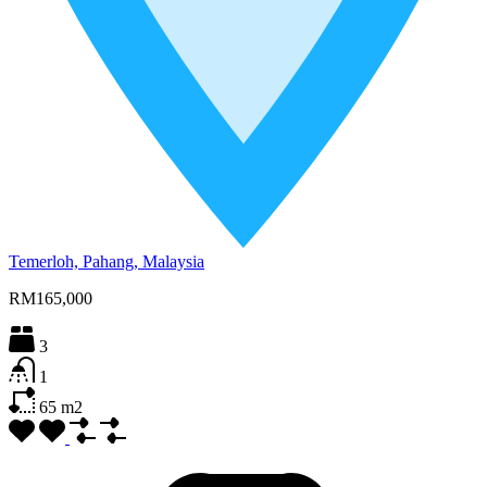
Temerloh, Pahang, Malaysia
RM165,000
3
1
65
m2