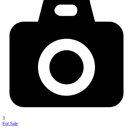
3
For Sale