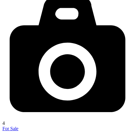
4
For Sale