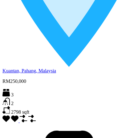
Kuantan, Pahang, Malaysia
RM250,000
3
2
2798
sqft