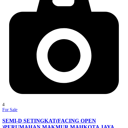
4
For Sale
SEMI-D SETINGKAT(FACING OPEN
)PERUMAHAN MAKMUR MAHKOTA JAYA