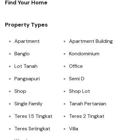
Find Your Home
Property Types
Apartment
Apartment Building
Banglo
Kondominium
Lot Tanah
Office
Pangsapuri
Semi D
Shop
Shop Lot
Single Family
Tanah Pertanian
Teres 1.5 Tingkat
Teres 2 Tingkat
Teres Setingkat
Villa