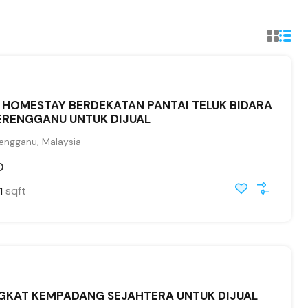
A HOMESTAY BERDEKATAN PANTAI TELUK BIDARA
ERENGGANU UNTUK DIJUAL
engganu, Malaysia
0
sqft
1
INGKAT KEMPADANG SEJAHTERA UNTUK DIJUAL