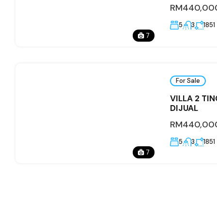
RM440,00
5
3
1851
7
For Sale
VILLA 2 T
DIJUAL
RM440,00
5
3
1851
7