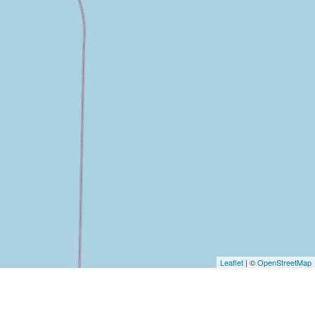
Leaflet
| ©
OpenStreetMap