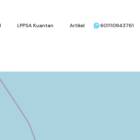
beli
Penjual
LPPSA Kuantan
Artikel
l
LPPSA Kuantan
Artikel
601110943761