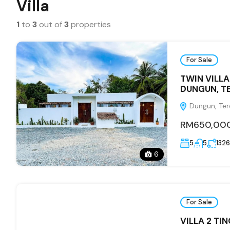
Villa
1
to
3
out of
3
properties
For Sale
TWIN VILL
DUNGUN, T
Dungun, Ter
RM650,00
5
5
1326
6
For Sale
VILLA 2 T