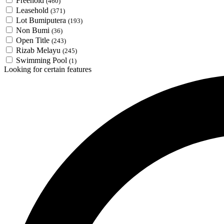
Freehold
(460)
Leasehold
(371)
Lot Bumiputera
(193)
Non Bumi
(36)
Open Title
(243)
Rizab Melayu
(245)
Swimming Pool
(1)
Looking for certain features