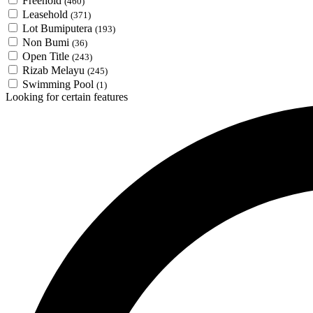
Freehold
(460)
Leasehold
(371)
Lot Bumiputera
(193)
Non Bumi
(36)
Open Title
(243)
Rizab Melayu
(245)
Swimming Pool
(1)
Looking for certain features